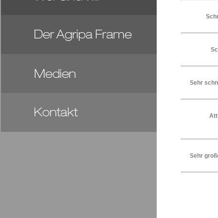
Schn
Sc
Sehr schn
Att
Sehr groß