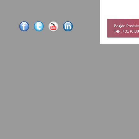
Bo�te Postale 
T�l. +31 (0)30